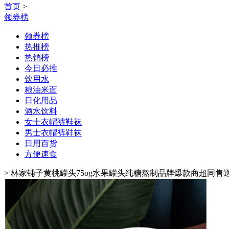
首页
>
领券榜
领券榜
热推榜
热销榜
今日必推
饮用水
粮油米面
日化用品
酒水饮料
女士衣帽裤鞋袜
男士衣帽裤鞋袜
日用百货
方便速食
>
林家铺子黄桃罐头75og水果罐头纯糖熬制品牌爆款商超同售送礼