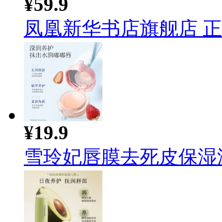
¥59.9
凤凰新华书店旗舰店 正版
¥19.9
雪玲妃唇膜去死皮保湿滋润