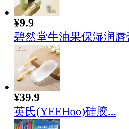
¥9.9
碧然堂牛油果保湿润唇膏护
¥39.9
英氏(YEEHoo)硅胶...