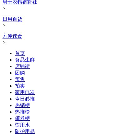
男士衣帽裤鞋袜
>
日用百货
>
方便速食
>
首页
食品生鲜
店铺街
团购
预售
拍卖
家用电器
今日必推
热销榜
热推榜
领券榜
饮用水
防护用品