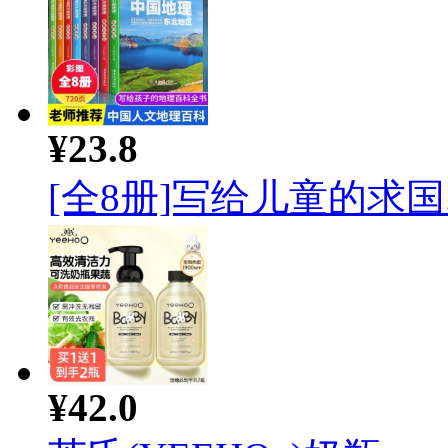
¥23.8
[全8册]写给儿童的求国..
¥42.0