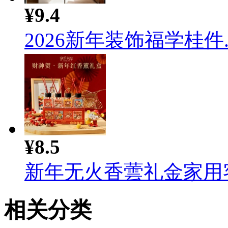
¥9.4
2026新年装饰福学桂件..
¥8.5
新年无火香蕓礼金家用客厅
相关分类