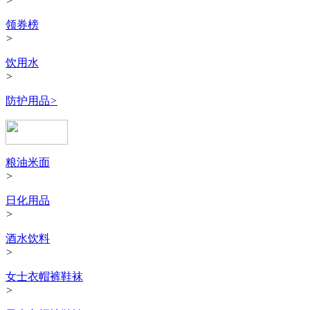
>
领券榜
>
饮用水
>
防护用品
>
粮油米面
>
日化用品
>
酒水饮料
>
女士衣帽裤鞋袜
>