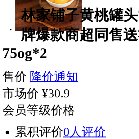
林家铺子黄桃罐头
牌爆款商超同售送
75og*2
售价
降价通知
市场价
¥30.9
会员等级价格
累积评价
0人评价