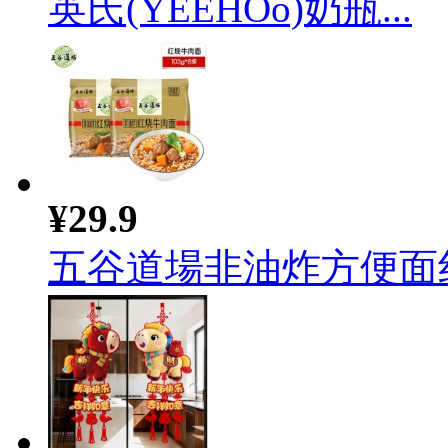
英氏(YEEHOo)奶瓶...
¥29.9
五谷道場非油炸方便面红烧