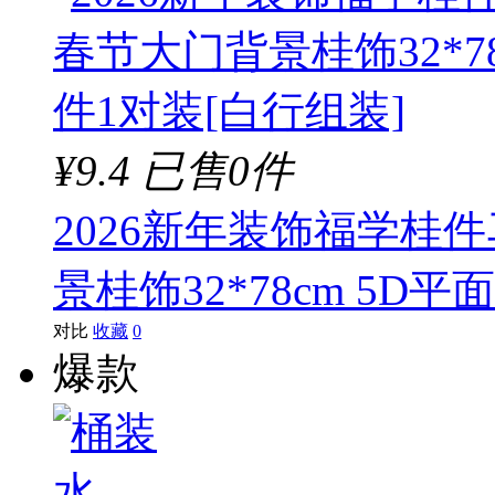
¥9.4
已售0件
2026新年装饰福学桂
景桂饰32*78cm 5D
对比
收藏
0
爆款