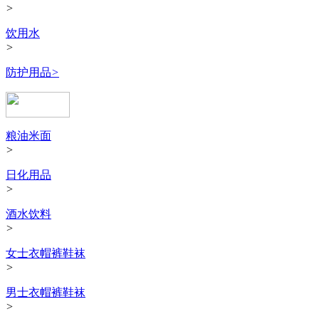
>
饮用水
>
防护用品
>
粮油米面
>
日化用品
>
酒水饮料
>
女士衣帽裤鞋袜
>
男士衣帽裤鞋袜
>