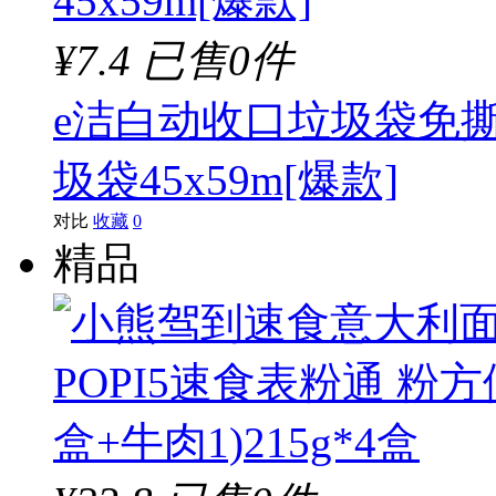
¥7.4
已售0件
e洁白动收口垃圾袋免撕
圾袋45x59m[爆款]
对比
收藏
0
精品