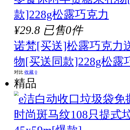
¥29.8
已售0件
诺梵[买送]松露巧克
物[买送同款]228g松
对比
收藏
0
精品