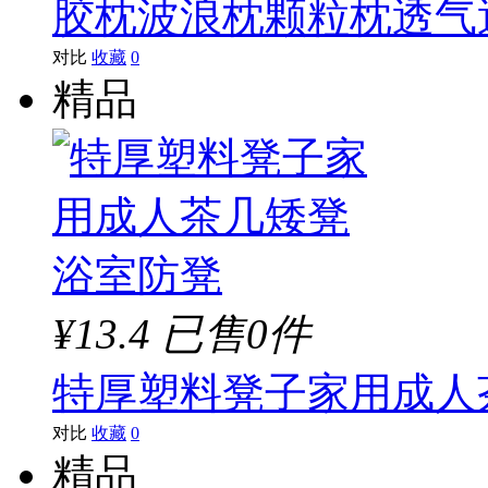
胶枕波浪枕颗粒枕透气透
对比
收藏
0
精品
¥13.4
已售0件
特厚塑料凳子家用成人
对比
收藏
0
精品