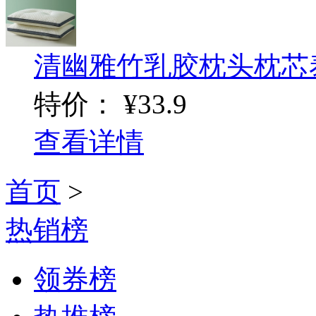
清幽雅竹乳胶枕头枕芯泰
特价：
¥33.9
查看详情
首页
>
热销榜
领券榜