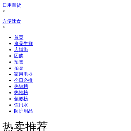
日用百货
>
方便速食
>
首页
食品生鲜
店铺街
团购
预售
拍卖
家用电器
今日必推
热销榜
热推榜
领券榜
饮用水
防护用品
热卖推荐