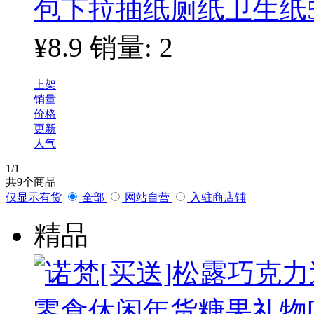
包下拉抽纸厕纸卫生纸5层
¥8.9
销量: 2
上架
销量
价格
更新
人气
1
/1
共
9
个商品
仅显示有货
全部
网站自营
入驻商店铺
精品