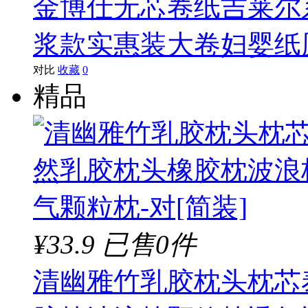
金博仕无芯卷纸吉莱尔
浆款实惠装大卷妇婴纸厕纸 
对比
收藏
0
精品
¥33.9
已售0件
清幽雅竹乳胶枕头枕芯