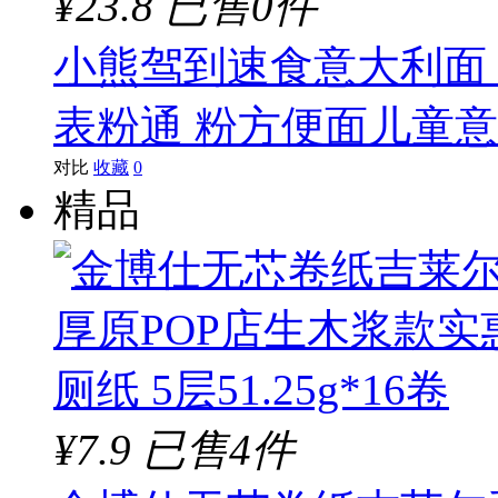
¥23.8
已售0件
小熊驾到速食意大利面 
表粉通 粉方便面儿童意面(
对比
收藏
0
精品
¥7.9
已售4件