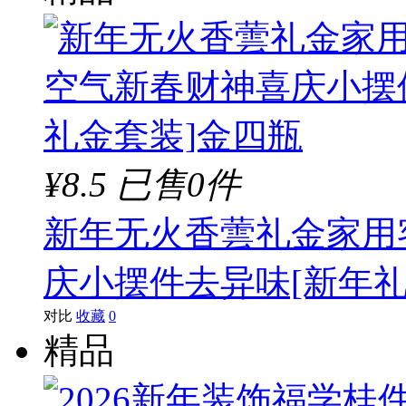
¥8.5
已售0件
新年无火香蕓礼金家用
庆小摆件去异味[新年礼
对比
收藏
0
精品