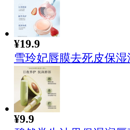
¥19.9
雪玲妃唇膜去死皮保湿滋润
¥9.9