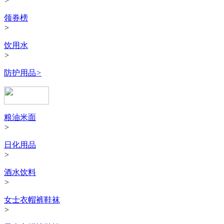
>
领券榜
>
饮用水
>
防护用品
>
粮油米面
>
日化用品
>
酒水饮料
>
女士衣帽裤鞋袜
>