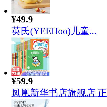
¥49.9
英氏(YEEHoo)儿童...
¥59.9
凤凰新华书店旗舰店 正版