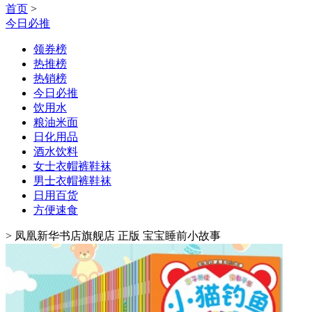
首页
>
今日必推
领券榜
热推榜
热销榜
今日必推
饮用水
粮油米面
日化用品
酒水饮料
女士衣帽裤鞋袜
男士衣帽裤鞋袜
日用百货
方便速食
>
凤凰新华书店旗舰店 正版 宝宝睡前小故事