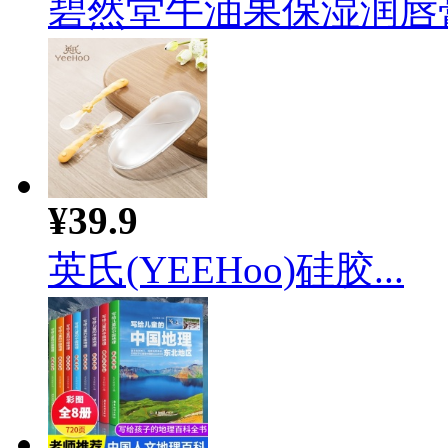
碧然堂牛油果保湿润唇膏护
¥39.9
英氏(YEEHoo)硅胶...