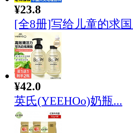
¥23.8
[全8册]写给儿童的求国..
¥42.0
英氏(YEEHOo)奶瓶...