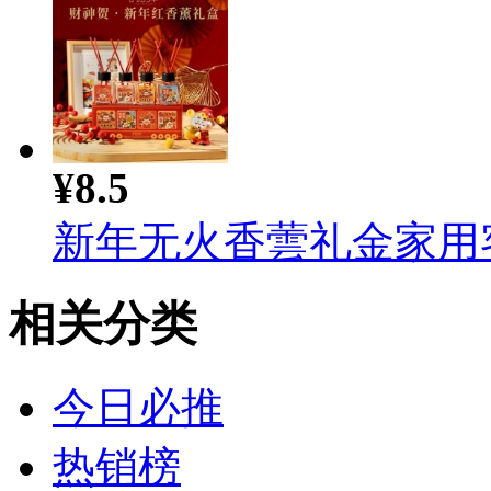
¥8.5
新年无火香蕓礼金家用客厅
相关分类
今日必推
热销榜