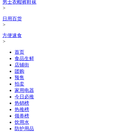
男士衣帽裤鞋袜
>
日用百货
>
方便速食
>
首页
食品生鲜
店铺街
团购
预售
拍卖
家用电器
今日必推
热销榜
热推榜
领券榜
饮用水
防护用品