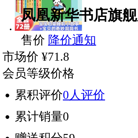
凤凰新华书店旗舰
售价
降价通知
市场价
¥71.8
会员等级价格
累积评价
0人评价
累计销量
0
赠送积分
59