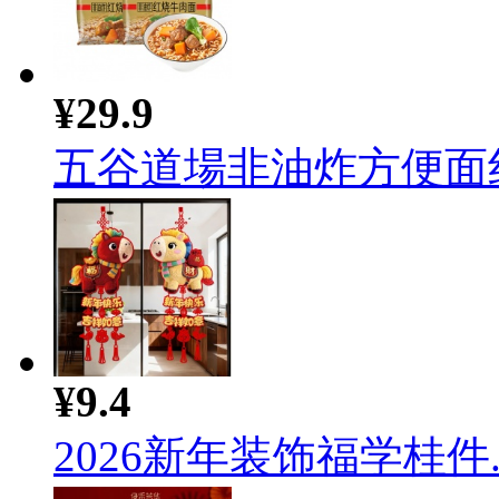
¥29.9
五谷道場非油炸方便面红烧
¥9.4
2026新年装饰福学桂件..