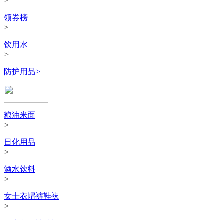
>
领券榜
>
饮用水
>
防护用品
>
粮油米面
>
日化用品
>
酒水饮料
>
女士衣帽裤鞋袜
>