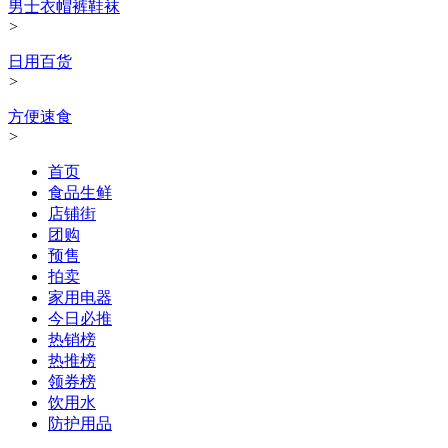
男士衣帽裤鞋袜
>
日用百货
>
方便速食
>
首页
食品生鲜
店铺街
团购
预售
拍卖
家用电器
今日必推
热销榜
热推榜
领券榜
饮用水
防护用品